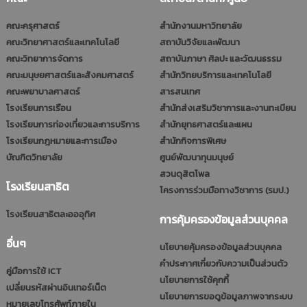
คณะครุศาสตร์
สำนักงานมหาวิทยาลัย
คณะวิทยาศาสตร์และเทคโนโลยี
สถาบันวิจัยและพัฒนา
คณะวิทยาการจัดการ
สถาบันภาษา ศิลปะ และวัฒนธรรม
คณะมนุษยศาสตร์และสังคมศาสตร์
สำนักวิทยบริการและเทคโนโลยี
คณะพยาบาลศาสตร์
สารสนเทศ
โรงเรียนการเรือน
สำนักส่งเสริมวิชาการและงานทะเบียน
โรงเรียนการท่องเที่ยวและการบริการ
สำนักยุทธศาสตร์และแผน
โรงเรียนกฎหมายและการเมือง
สำนักกิจการพิเศษ
บัณฑิตวิทยาลัย
ศูนย์พัฒนาทุนมนุษย์
สวนดุสิตโพล
โรงเรียนสาธิต
โครงการร่วมมือทางวิชาการ (รมป.)
โรงเรียนสาธิตละอออุทิศ
การคุ้มครองข้อมูลส่วนบุคคล
อื่นๆ
นโยบายคุ้มครองข้อมูลส่วนบุคคล
คำประกาศเกี่ยวกับความเป็นส่วนตัว
คู่มือการใช้ ICT
นโยบายการใช้คุกกี้
เปลี่ยนรหัสผ่านอินเทอร์เน็ต
นโยบายการขอดูข้อมูลภาพจากระบบ
หมายเลขโทรศัพท์ภายใน