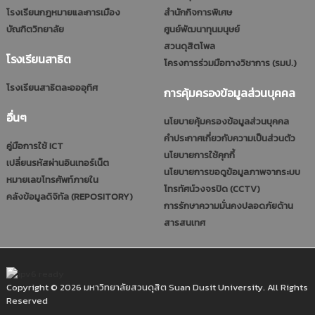
โรงเรียนกฎหมายและการเมือง
สำนักกิจการพิเศษ
บัณฑิตวิทยาลัย
ศูนย์พัฒนาทุนมนุษย์
สวนดุสิตโพล
โรงเรียนสาธิต
โครงการร่วมมือทางวิชาการ (รมป.)
โรงเรียนสาธิตละอออุทิศ
การคุ้มครองข้อมูลส่วนบุคคล
อื่นๆ
นโยบายคุ้มครองข้อมูลส่วนบุคคล
คำประกาศเกี่ยวกับความเป็นส่วนตัว
คู่มือการใช้ ICT
นโยบายการใช้คุกกี้
เปลี่ยนรหัสผ่านอินเทอร์เน็ต
นโยบายการขอดูข้อมูลภาพจากระบบ
หมายเลขโทรศัพท์ภายใน
โทรทัศน์วงจรปิด (CCTV)
คลังข้อมูลดิจิทัล (REPOSITORY)
การรักษาความมั่นคงปลอดภัยด้าน
สารสนเทศ
Copyright © 2026 มหาวิทยาลัยสวนดุสิต Suan Dusit University. All Rights
Reserved