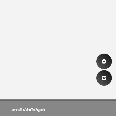
สถาบัน/สำนัก/ศูนย์